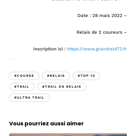
Date : 28 mais 2022 –
Relais de 2 coureurs –
inscription ici :
https://www.grandraid73.fr
df
https://trailtheworld.fr
et
www.infinitytrail.fr
#COURSE
#RELAIS
#TOP 10
#TRAIL
#TRAIL EN RELAIS
#ULTRA TRAIL
Vous pourriez aussi aimer