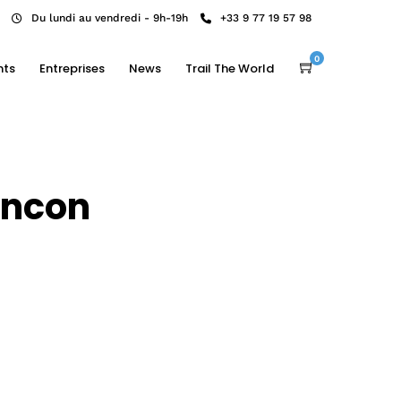
Du lundi au vendredi - 9h-19h
+33 9 77 19 57 98
0
nts
Entreprises
News
Trail The World
ancon