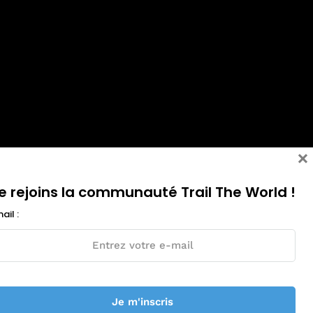
×
e rejoins la communauté Trail The World !
ail :