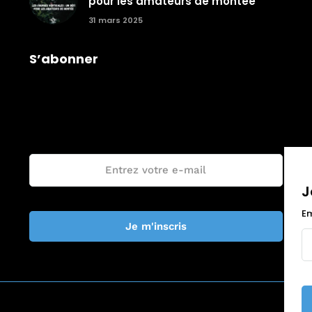
pour les amateurs de montée
31 mars 2025
S’abonner
Je rejoins la communauté Trail The
World !
Email :
J
Em