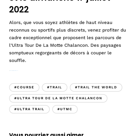
2022
Alors, que vous soyez athlètes de haut niveau
reconnus ou sportifs plus discrets, venez profiter du
cadre exceptionnel que proposent les parcours de
l’Ultra Tour De La Motte Chalancon. Des paysages
somptueux regorgeants de décors à couper le
souffle.
dd :
https://www.utmc.fr
et
https://trailtheworld.fr/trail-the-world/
#COURSE
#TRAIL
#TRAIL THE WORLD
#ULTRA TOUR DE LA MOTTE CHALANCON
#ULTRA TRAIL
#UTMC
Vous pourriez aussi aimer