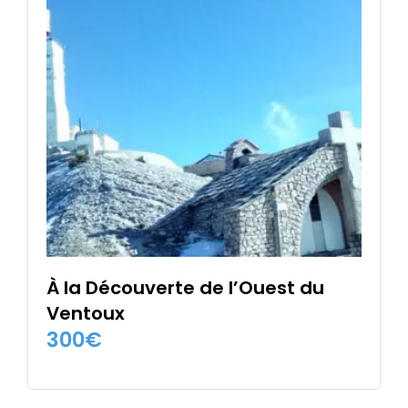
À la Découverte de l’Ouest du
Ventoux
300
€
CHOIX DES OPTIONS
Ce
produit