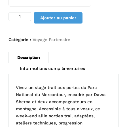
quantité
Ajouter au panier
de
Stage
Trail
Mercantour
Catégorie :
Voyage Partenaire
avec
Dawa
Sherpa
–
Tous
niveaux
Vivez un stage trail aux portes du Parc
National du Mercantour, encadré par Dawa
Sherpa et deux accompagnateurs en
montagne. Accessible à tous niveaux, ce
week-end allie sorties trail adaptées,
ateliers techniques, progression