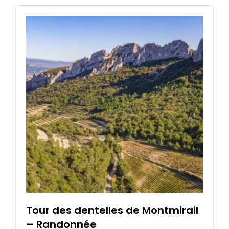
a
plusieurs
variations.
Les
options
peuvent
être
choisies
sur
la
page
du
produit
Tour des dentelles de Montmirail
– Randonnée