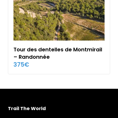
la
page
du
produit
Tour des dentelles de Montmirail
– Randonnée
375
€
Trail The World