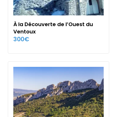
À la Découverte de l’Ouest du
Ventoux
300
€
CHOIX DES OPTIONS
Ce
produit
a
plusieurs
variations.
Les
options
peuvent
être
choisies
sur