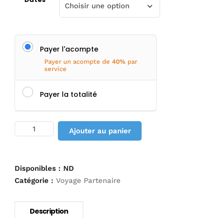
Payer l'acompte
Payer un acompte de
40%
par
service
Payer la totalité
quantité
Ajouter au panier
de
À
la
Découverte
Disponibles :
ND
de
Catégorie :
Voyage Partenaire
l’Est
du
Ventoux