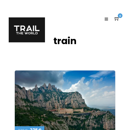
0
train