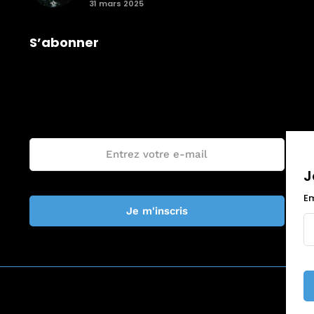
31 mars 2025
S’abonner
Je rejoins la communauté Trail The
World !
Email :
J
Em