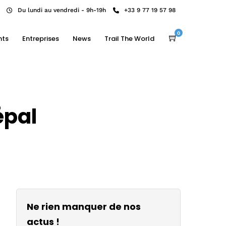
Du lundi au vendredi - 9h-19h
+33 9 77 19 57 98
0
nts
Entreprises
News
Trail The World
épal
Ne rien manquer de nos
actus !