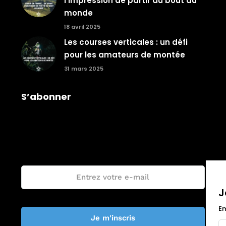
l’impression de partir au bout du
monde
18 avril 2025
Les courses verticales : un défi
pour les amateurs de montée
31 mars 2025
S’abonner
Je rejoins la communauté Trail The
World !
Email :
J
Em