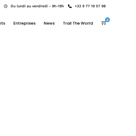
Du lundi au vendredi - 9h-19h
+33 9 77 19 57 98
0
nts
Entreprises
News
Trail The World