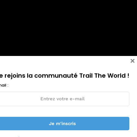
×
e rejoins la communauté Trail The World !
ail :