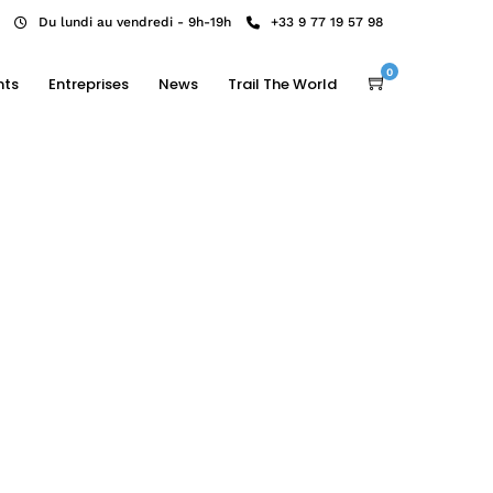
Du lundi au vendredi - 9h-19h
+33 9 77 19 57 98
0
nts
Entreprises
News
Trail The World