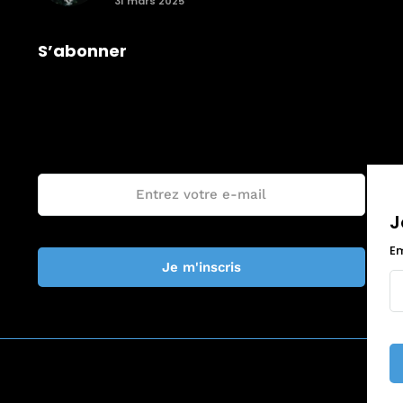
31 mars 2025
S’abonner
Je rejoins la communauté Trail The
World !
Email :
J
Em