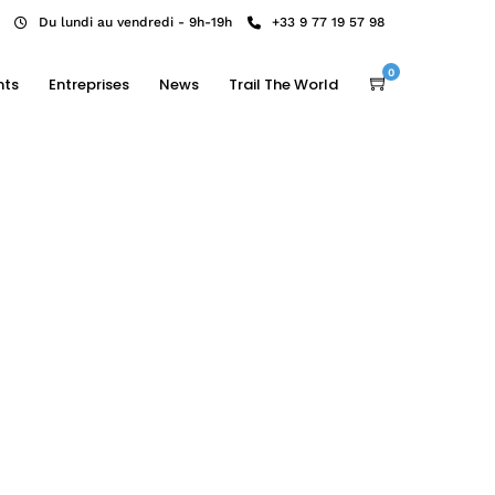
Du lundi au vendredi - 9h-19h
+33 9 77 19 57 98
0
nts
Entreprises
News
Trail The World