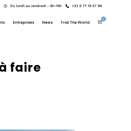
Du lundi au vendredi - 9h-19h
+33 9 77 19 57 98
0
nts
Entreprises
News
Trail The World
à faire