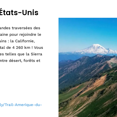
 États-Unis
grandes traversées des
aine pour rejoindre le
ns : la Californie,
otal de 4 260 km ! Vous
s telles que la Sierra
ntre désert, forêts et
t.ly/Trail-Amerique-du-