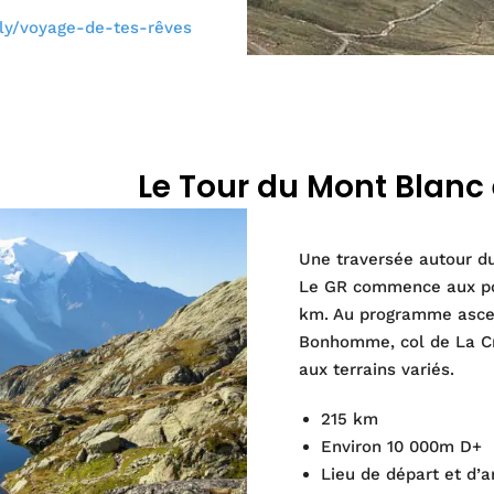
t.ly/voyage-de-tes-rêves
Le Tour du Mont Blanc e
Une traversée autour d
Le GR commence aux por
km. Au programme ascens
Bonhomme, col de La Cr
aux terrains variés.
215 km
Environ 10 000m D+
Lieu de départ et d’a