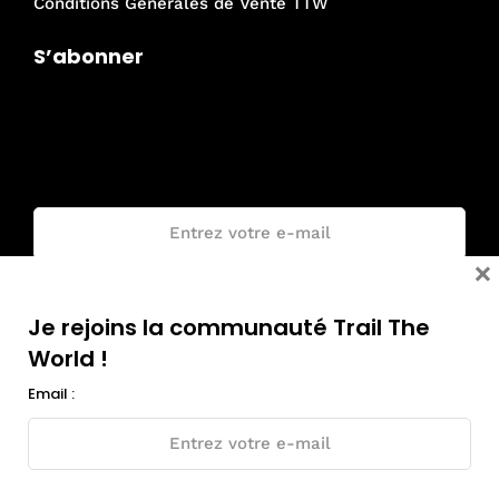
Conditions Générales de Vente TTW
S’abonner
Je rejoins la communauté Trail The
World !
Email :
×
Je rejoins la communauté Trail The
World !
Email :
© Tous droits réservés - Trail The World 2018-2026