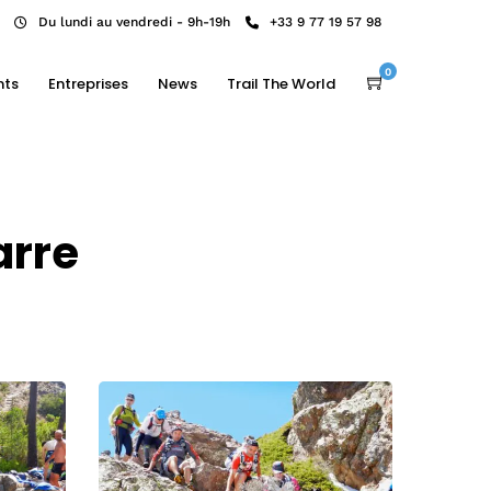
Du lundi au vendredi - 9h-19h
+33 9 77 19 57 98
0
nts
Entreprises
News
Trail The World
arre