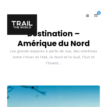
0
Destination –
Amérique du Nord
Les grands espaces à perte de vue, des extrêmes
entre l’hiver et l’été, le Nord et le Sud, l’Est et
l’Ouest…