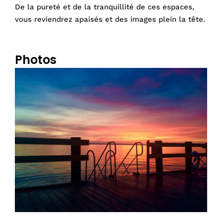
De la pureté et de la tranquillité de ces espaces,
vous reviendrez apaisés et des images plein la tête.
–
Photos
vi
s
–