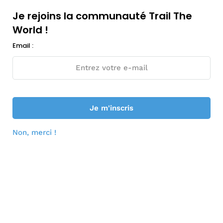
Conditions Particulières de vente TTW
Je rejoins la communauté Trail The
World !
Conditions Générales de Vente TTW
Email :
S’abonner
Je rejoins la communauté Trail The
World !
Email :
Non, merci !