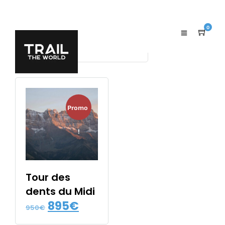
Voici le seul résultat
0
Promo
!
Tour des
dents du Midi
Le
Le
895
€
950
€
prix
prix