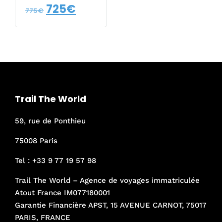
Le
Le
725
€
775
€
prix
prix
initial
actuel
était :
est :
775€.
725€.
Trail The World
59, rue de Ponthieu
75008 Paris
Tel :
+33 9 77 19 57 98
Trail The World – Agence de voyages immatriculée
Atout France IM077180001
Garantie Financière APST, 15 AVENUE CARNOT, 75017
PARIS, FRANCE