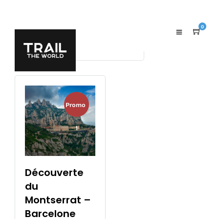
Voici le seul résultat
0
Promo
!
Découverte
du
Montserrat –
Barcelone